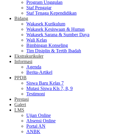
Program Unggulan
Staf Pengajar
Staf Tenaga Kependidikan
Bidang
Wakasek Kurikulum
Wakasek Kesiswaan & Humas
Wakasek Sarana & Sumber Daya
Wali Kelas
Bimbingan Konseling
Tim Disiplin & Tertib Ibadah
Ekstrakurikuler
Informasi
Agenda
Berita-Artikel
PPDB
Siswa Baru Kelas 7
Mutasi Siswa Kls 7, 8, 9
Testimoni
Prestasi
Galeri
LMS
Ujian Online
Absensi Online
Portal AN
ANBK