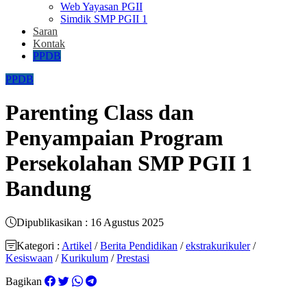
Web Yayasan PGII
Simdik SMP PGII 1
Saran
Kontak
PPDB
PPDB
Parenting Class dan
Penyampaian Program
Persekolahan SMP PGII 1
Bandung
Dipublikasikan : 16 Agustus 2025
Kategori :
Artikel
/
Berita Pendidikan
/
ekstrakurikuler
/
Kesiswaan
/
Kurikulum
/
Prestasi
Bagikan