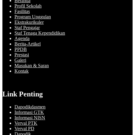
Beranda
Profil Sekolah
Fasilitas
Program Unggulan
Ekstrakurikuler
Staf Pengajar
Staf Tenaga Kependidikan
Agenda
Berita-Artikel
PPDB
Prestasi
Galeri
Masukan & Saran
Kontak
Link Penting
Dapodikdasmen
Informasi GTK
Informasi NISN
Verval PTK
Verval PD
Dapodik