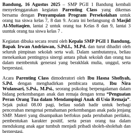
Bandung, 16 Agustus 2025
– SMP PGII 1 Bandung kembali
menyelenggarakan kegiatan
Parenting Class
yang dikemas
bersama dengan
Penyampaian Program Persekolahan
untuk
orang tua siswa kelas 7, 8 dan 9. Acara ini berlangsung di
Masjid
Al-Muttaqien
, lantai 2 untuk orang tua Kelas 8 dan 9, lantai 3
uuntuk orang tua siswa kelas 7 .
Kegiatan dibuka secara resmi oleh
Kepala SMP PGII 1 Bandung,
Bapak Irwan Andriawan, S.Pd.I., M.Pd.
dan turut dihadiri oleh
seluruh pimpinan sekolah serta wali. Dalam sambutannya, beliau
menekankan pentingnya sinergi antara pihak sekolah dan orang tua
dalam membentuk generasi yang berakhlak mulia, unggul, serta
berprestasi.
Acara
Parenting Class
dimoderatori oleh
Ibu Hasna Shofiyah,
S.Pd.
dengan menghadirkan pembicara utama,
Ibu Nira
Wulansari, S.Psi., M.Psi.
, seorang psikolog berpengalaman dalam
bidang perkembangan anak dan remaja dengan tema
“Penguatan
Peran Orang Tua dalam Mendampingi Anak di Usia Remaja”
.
Sejak pukul 08.00 pagi, beliau sudah hadir untuk berbagi
pencerahan mengenai pemahaman perkembangan anak pada jenjang
SMP. Materi yang disampaikan berfokus pada perubahan perilaku,
pembentukan karakter positif, serta peran orang tua dalam
mendukung anak agar tumbuh menjadi pribadi sholeh-sholehah dan
berprestasi.