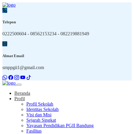
Telepon
0222500604 - 08562153234 - 082219881949
Almat Email
smppgii1@gmail.com
Beranda
Profil
Profil Sekolah
Identitas Sekolah
Visi dan Misi
Sejarah Singkat
Yayasan Pendidikan PGII Bandung
Fasilitas