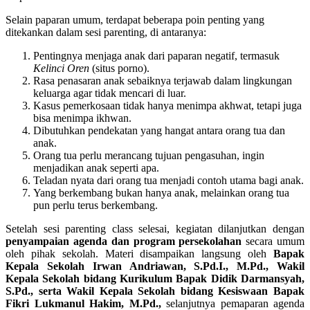
Selain paparan umum, terdapat beberapa poin penting yang
ditekankan dalam sesi parenting, di antaranya:
Pentingnya menjaga anak dari paparan negatif, termasuk
Kelinci Oren
(situs porno).
Rasa penasaran anak sebaiknya terjawab dalam lingkungan
keluarga agar tidak mencari di luar.
Kasus pemerkosaan tidak hanya menimpa akhwat, tetapi juga
bisa menimpa ikhwan.
Dibutuhkan pendekatan yang hangat antara orang tua dan
anak.
Orang tua perlu merancang tujuan pengasuhan, ingin
menjadikan anak seperti apa.
Teladan nyata dari orang tua menjadi contoh utama bagi anak.
Yang berkembang bukan hanya anak, melainkan orang tua
pun perlu terus berkembang.
Setelah sesi parenting class selesai, kegiatan dilanjutkan dengan
penyampaian agenda dan program persekolahan
secara umum
oleh pihak sekolah. Materi disampaikan langsung oleh
Bapak
Kepala Sekolah Irwan Andriawan, S.Pd.I., M.Pd., Wakil
Kepala Sekolah bidang Kurikulum Bapak Didik Darmansyah,
S.Pd., serta Wakil Kepala Sekolah bidang Kesiswaan Bapak
Fikri Lukmanul Hakim, M.Pd.,
selanjutnya pemaparan agenda