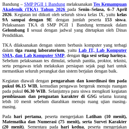
Bandung –
SMP PGII 1 Bandung
melaksanakan
Tes Kemampuan
Akademik (TKA) Tahun 2026
pada
Senin–Selasa, 6–7 April
2026
. Kegiatan ini diikuti oleh seluruh siswa kelas IX, yaitu
kelas
9A sampai dengan 9E
dengan jumlah peserta
153 siswa
.
Pelaksanaan TKA di SMP PGII 1 Bandung termasuk dalam
Gelombang I
sesuai dengan jadwal yang ditetapkan oleh Dinas
Pendidikan.
TKA dilaksanakan dengan sistem berbasis komputer yang terbagi
dalam
tiga ruang laboratorium
, yaitu
Lab IT, Lab Komputer
SMA, dan Lab Komputer SMP
, dengan
tiga sesi setiap harinya
.
Sebelum pelaksanaan tes dimulai, seluruh panitia, proktor, teknisi,
serta pengawas telah melakukan persiapan sejak pagi hari untuk
memastikan seluruh perangkat dan sistem berjalan dengan baik.
Kegiatan diawali dengan
pengarahan dan koordinasi tim pada
pukul 06.15 WIB
, kemudian pengawas bergerak menuju ruangan
pada pukul
06.30 WIB
. Selanjutnya para siswa mengikuti kegiatan
pembiasaan dan penguatan karakter di GSG
selama kurang
lebih 10 menit sebelum diarahkan menuju ruang ujian masing-
masing.
Pada
hari pertama
, peserta mengerjakan
Latihan (10 menit),
Matematika dan Numerasi (75 menit), serta Survei Karakter
(20 menit)
. Sementara pada
hari kedua
, peserta mengerjakan