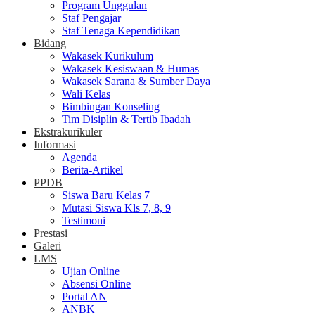
Program Unggulan
Staf Pengajar
Staf Tenaga Kependidikan
Bidang
Wakasek Kurikulum
Wakasek Kesiswaan & Humas
Wakasek Sarana & Sumber Daya
Wali Kelas
Bimbingan Konseling
Tim Disiplin & Tertib Ibadah
Ekstrakurikuler
Informasi
Agenda
Berita-Artikel
PPDB
Siswa Baru Kelas 7
Mutasi Siswa Kls 7, 8, 9
Testimoni
Prestasi
Galeri
LMS
Ujian Online
Absensi Online
Portal AN
ANBK