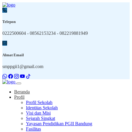
Telepon
0222500604 - 08562153234 - 082219881949
Almat Email
smppgii1@gmail.com
Beranda
Profil
Profil Sekolah
Identitas Sekolah
Visi dan Misi
Sejarah Singkat
Yayasan Pendidikan PGII Bandung
Fasilitas