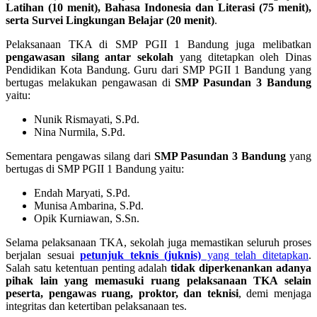
Latihan (10 menit), Bahasa Indonesia dan Literasi (75 menit),
serta Survei Lingkungan Belajar (20 menit)
.
Pelaksanaan TKA di SMP PGII 1 Bandung juga melibatkan
pengawasan silang antar sekolah
yang ditetapkan oleh Dinas
Pendidikan Kota Bandung. Guru dari SMP PGII 1 Bandung yang
bertugas melakukan pengawasan di
SMP Pasundan 3 Bandung
yaitu:
Nunik Rismayati, S.Pd.
Nina Nurmila, S.Pd.
Sementara pengawas silang dari
SMP Pasundan 3 Bandung
yang
bertugas di SMP PGII 1 Bandung yaitu:
Endah Maryati, S.Pd.
Munisa Ambarina, S.Pd.
Opik Kurniawan, S.Sn.
Selama pelaksanaan TKA, sekolah juga memastikan seluruh proses
berjalan sesuai
petunjuk teknis (juknis)
yang telah ditetapkan
.
Salah satu ketentuan penting adalah
tidak diperkenankan adanya
pihak lain yang memasuki ruang pelaksanaan TKA selain
peserta, pengawas ruang, proktor, dan teknisi
, demi menjaga
integritas dan ketertiban pelaksanaan tes.