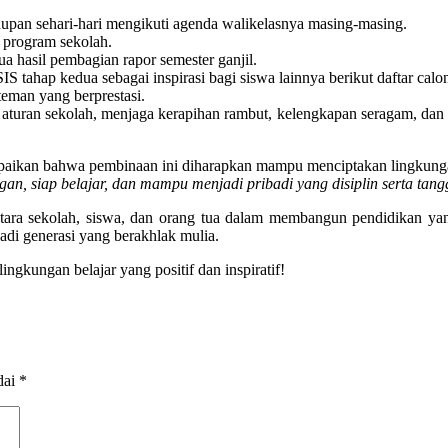
idupan sehari-hari mengikuti agenda walikelasnya masing-masing.
n program sekolah.
 hasil pembagian rapor semester ganjil.
S tahap kedua sebagai inspirasi bagi siswa lainnya berikut daftar ca
eman yang berprestasi.
turan sekolah, menjaga kerapihan rambut, kelengkapan seragam, dan a
aikan bahwa pembinaan ini diharapkan mampu menciptakan lingkung
ngan, siap belajar, dan mampu menjadi pribadi yang disiplin serta tang
ntara sekolah, siswa, dan orang tua dalam membangun pendidikan y
di generasi yang berakhlak mulia.
ingkungan belajar yang positif dan inspiratif!
dai
*