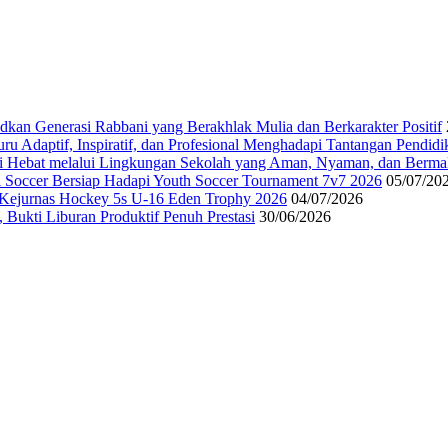
n Generasi Rabbani yang Berakhlak Mulia dan Berkarakter Positif
u Adaptif, Inspiratif, dan Profesional Menghadapi Tantangan Pendid
 Hebat melalui Lingkungan Sekolah yang Aman, Nyaman, dan Berm
i Soccer Bersiap Hadapi Youth Soccer Tournament 7v7 2026
05/07/20
Kejurnas Hockey 5s U-16 Eden Trophy 2026
04/07/2026
Bukti Liburan Produktif Penuh Prestasi
30/06/2026