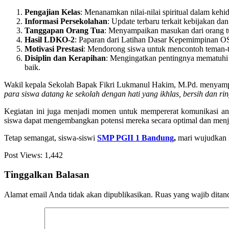
Pengajian Kelas
: Menanamkan nilai-nilai spiritual dalam keh
Informasi Persekolahan
: Update terbaru terkait kebijakan da
Tanggapan Orang Tua
: Menyampaikan masukan dari orang tua
Hasil LDKO-2
: Paparan dari Latihan Dasar Kepemimpinan OSI
Motivasi Prestasi
: Mendorong siswa untuk mencontoh teman-t
Disiplin dan Kerapihan
: Mengingatkan pentingnya mematuhi a
baik.
Wakil kepala Sekolah Bapak Fikri Lukmanul Hakim, M.Pd. menyamp
para siswa datang ke sekolah dengan hati yang ikhlas, bersih dan ri
Kegiatan ini juga menjadi momen untuk mempererat komunikasi a
siswa dapat mengembangkan potensi mereka secara optimal dan menja
Tetap semangat, siswa-siswi
SMP PGII 1 Bandung
,
mari wujudkan l
Post Views:
1,442
Tinggalkan Balasan
Alamat email Anda tidak akan dipublikasikan.
Ruas yang wajib ditan