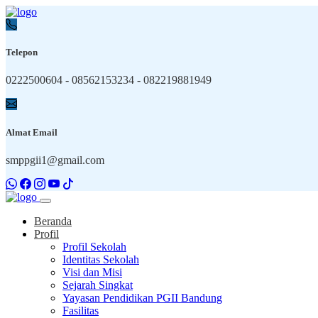
Telepon
0222500604 - 08562153234 - 082219881949
Almat Email
smppgii1@gmail.com
Beranda
Profil
Profil Sekolah
Identitas Sekolah
Visi dan Misi
Sejarah Singkat
Yayasan Pendidikan PGII Bandung
Fasilitas