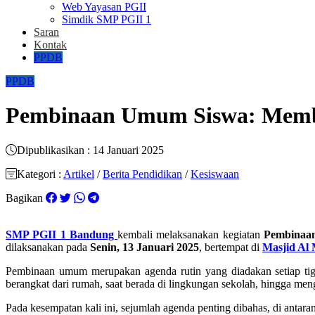
Web Yayasan PGII
Simdik SMP PGII 1
Saran
Kontak
PPDB
PPDB
Pembinaan Umum Siswa: Memba
Dipublikasikan : 14 Januari 2025
Kategori :
Artikel
/
Berita Pendidikan
/
Kesiswaan
Bagikan
SMP PGII 1 Bandung
kembali melaksanakan kegiatan
Pembinaa
dilaksanakan pada
Senin, 13 Januari 2025
, bertempat di
Masjid Al 
Pembinaan umum merupakan agenda rutin yang diadakan setiap tiga 
berangkat dari rumah, saat berada di lingkungan sekolah, hingga me
Pada kesempatan kali ini, sejumlah agenda penting dibahas, di antara