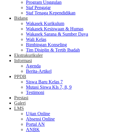
Program Unggulan
Staf Pengajar
Staf Tenaga Kependidikan
Bidang
Wakasek Kurikulum
Wakasek Kesiswaan & Humas
Wakasek Sarana & Sumber Daya
Wali Kelas
Bimbingan Konseling
Tim Disiplin & Tertib Ibadah
Ekstrakurikuler
Informasi
Agenda
Berita-Artikel
PPDB
Siswa Baru Kelas 7
Mutasi Siswa Kls 7, 8, 9
Testimoni
Prestasi
Galeri
LMS
Ujian Online
Absensi Online
Portal AN
ANBK