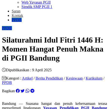
Web Yayasan PGII
Simdik SMP PGII 1
Saran
Kontak
PPDB
PPDB
Silaturahmi Idul Fitri 1446 H:
Momen Hangat Penuh Makna
di PGII Bandung
Dipublikasikan : 9 April 2025
Kategori :
Artikel
/
Berita Pendidikan
/
Kesiswaan
/
Kurikulum
/
PPDB
Bagikan
Bandung — Suasana hangat dan penuh kebersamaan terasa
menyelimuti lingkungan
Yayasan Pendidikan PGII Bandung