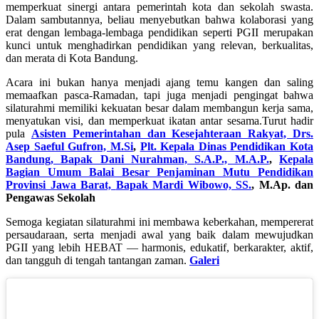
memperkuat sinergi antara pemerintah kota dan sekolah swasta.
Dalam sambutannya, beliau menyebutkan bahwa kolaborasi yang
erat dengan lembaga-lembaga pendidikan seperti PGII merupakan
kunci untuk menghadirkan pendidikan yang relevan, berkualitas,
dan merata di Kota Bandung.
Acara ini bukan hanya menjadi ajang temu kangen dan saling
memaafkan pasca-Ramadan, tapi juga menjadi pengingat bahwa
silaturahmi memiliki kekuatan besar dalam membangun kerja sama,
menyatukan visi, dan memperkuat ikatan antar sesama.Turut hadir
pula
Asisten Pemerintahan dan Kesejahteraan Rakyat,
Drs.
Asep Saeful Gufron, M.Si
,
Plt. Kepala Dinas Pendidikan Kota
Bandung, Bapak Dani Nurahman, S.A.P., M.A.P.
,
Kepala
Bagian Umum Balai Besar Penjaminan Mutu Pendidikan
Provinsi Jawa Barat,
Bapak Mardi Wibowo, SS.
, M.Ap. dan
Pengawas Sekolah
Semoga kegiatan silaturahmi ini membawa keberkahan, mempererat
persaudaraan, serta menjadi awal yang baik dalam mewujudkan
PGII yang lebih HEBAT — harmonis, edukatif, berkarakter, aktif,
dan tangguh di tengah tantangan zaman.
Galeri