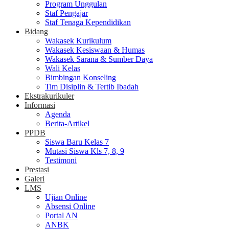
Program Unggulan
Staf Pengajar
Staf Tenaga Kependidikan
Bidang
Wakasek Kurikulum
Wakasek Kesiswaan & Humas
Wakasek Sarana & Sumber Daya
Wali Kelas
Bimbingan Konseling
Tim Disiplin & Tertib Ibadah
Ekstrakurikuler
Informasi
Agenda
Berita-Artikel
PPDB
Siswa Baru Kelas 7
Mutasi Siswa Kls 7, 8, 9
Testimoni
Prestasi
Galeri
LMS
Ujian Online
Absensi Online
Portal AN
ANBK