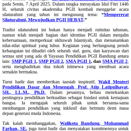
pada Senin, 7 April 2025. Dalam rangka merayakan Idul Fitri 1446
H, seluruh civitas akademika PGII kembali menggelar acara
silaturahmi yang tahun ini mengusung tema:
“
Mempererat
Silaturahmi, Mewujudkan PGII HEBAT
.”
Tradisi silaturahmi ini bukan hanya menjadi rutinitas tahunan,
namun telah menjadi bagian dari identitas PGII dalam menjalin
kebersamaan, memperkuat ukhuwah Islamiyah, dan menanamkan
nilai-nilai spiritual yang luhur. Kegiatan yang berlangsung penuh
kehangatan ini dihadiri oleh seluruh staf, guru, dan karyawan dari
semua unit yang ada di Yayasan Pendidikan PGII Bandung antara
lain:
SMP PGII 1
,
SMP PGII 2
,
SMA PGII 1
, dan
SMA PGII 2
,
serta menghadirkan dua tokoh istimewa yang membuat acara
semakin bermakna.
Turut hadir dan memberikan tausiah inspiratif,
Wakil Menteri
Pendidikan Dasar dan Menengah
,
Prof. Atip Latipulhayat,
SH., LL.M., Ph.D.
Dalam pesannya, beliau menekankan
pentingnya pendidikan berkualitas sebagai fondasi untuk kemajuan
bangsa. Ia mengajak seluruh pihak untuk bersama-sama
membangun pendidikan yang inklusif dan bermutu demi masa
depan generasi muda Indonesia.
Tak kalah membanggakan,
Walikota Bandung, Muhammad
Farhan, SE.
juga turut hadir dan menyatakan komitmennya untuk