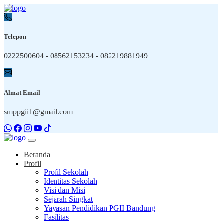
Telepon
0222500604 - 08562153234 - 082219881949
Almat Email
smppgii1@gmail.com
Beranda
Profil
Profil Sekolah
Identitas Sekolah
Visi dan Misi
Sejarah Singkat
Yayasan Pendidikan PGII Bandung
Fasilitas