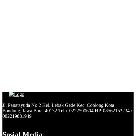
Jl. Panatayuda No.2 Kel. Lebak Gede Kec. Coblong Kota
Bandung, Jawa Barat 40132 Telp. 0222500604 HP. 08562153234 /
082219881949
Sosial Media