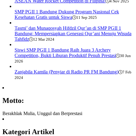
ASEAN Water Rocket Competition di Filipina!
4 Nov 2025
SMP PGII 1 Bandung Dukung Program Nasional Cek
Kesehatan Gratis untuk Siswa
11 Sep 2025
Tasmi’ dan Munaqosyah Hifdzil Qur’an di SMP PGII 1
Bandung: Mempersiapkan Generasi Qur’ani Menuju Wisuda
Tahfidz
12 Mar 2024
Siswi SMP PGII 1 Bandung Raih Juara 3 Archery
Competition, Bukti Liburan Produktif Penuh Prestasi
30 Jun
2026
Zanjabila Kamila (Penyiar di Radio PR FM Bandung)
7 Feb
2024
Motto:
Berakhlak Mulia, Unggul dan Berprestasi
Kategori Artikel