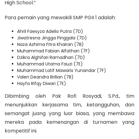
High School.”
Para pemain yang mewakili SMP PGII 1 adalah:
Ahril Faesyza Adelio Putra (7D)
Jiwatresna Jingga Pinggala (7D)
Naza Azhima Fitra Khairan (7B)
Muhammad Fabian Alfathan (7F)
Dzikra Alghifari Ramadhan (7D)
Muhammad Utama Fauzi (7E)
Muhammad Latif Mawaris Yunandar (7F)
Valen Deandra Brilian (7B)
Hayfa Rifqy Diwari (7E)
Dibimbing oleh Pak Rofi Rosyadi, S.Pd., tim
menunjukkan kerjasama tim, ketangguhan, dan
semangat juang yang luar biasa, yang membawa
mereka pada kemenangan di turnamen yang
kompetitif ini.