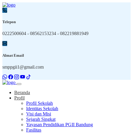
Telepon
0222500604 - 08562153234 - 082219881949
Almat Email
smppgii1@gmail.com
Beranda
Profil
Profil Sekolah
Identitas Sekolah
Visi dan Misi
Sejarah Singkat
Yayasan Pendidikan PGII Bandung
Fasilitas