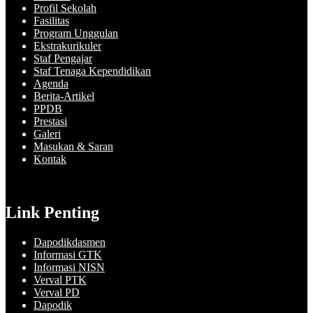
Profil Sekolah
Fasilitas
Program Unggulan
Ekstrakurikuler
Staf Pengajar
Staf Tenaga Kependidikan
Agenda
Berita-Artikel
PPDB
Prestasi
Galeri
Masukan & Saran
Kontak
Link Penting
Dapodikdasmen
Informasi GTK
Informasi NISN
Verval PTK
Verval PD
Dapodik