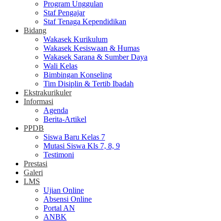
Program Unggulan
Staf Pengajar
Staf Tenaga Kependidikan
Bidang
Wakasek Kurikulum
Wakasek Kesiswaan & Humas
Wakasek Sarana & Sumber Daya
Wali Kelas
Bimbingan Konseling
Tim Disiplin & Tertib Ibadah
Ekstrakurikuler
Informasi
Agenda
Berita-Artikel
PPDB
Siswa Baru Kelas 7
Mutasi Siswa Kls 7, 8, 9
Testimoni
Prestasi
Galeri
LMS
Ujian Online
Absensi Online
Portal AN
ANBK