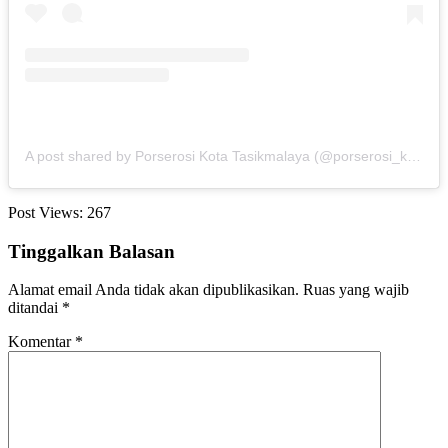
A post shared by Porserosi Kota Tasikmalaya (@porserosi_kota_tasikmalaya)
Post Views:
267
Tinggalkan Balasan
Alamat email Anda tidak akan dipublikasikan.
Ruas yang wajib
ditandai
*
Komentar
*