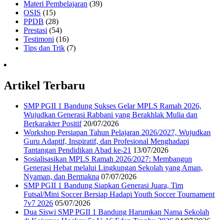
Materi Pembelajaran
(39)
OSIS
(15)
PPDB
(28)
Prestasi
(54)
Testimoni
(16)
Tips dan Trik
(7)
Artikel Terbaru
SMP PGII 1 Bandung Sukses Gelar MPLS Ramah 2026,
Wujudkan Generasi Rabbani yang Berakhlak Mulia dan
Berkarakter Positif
20/07/2026
Workshop Persiapan Tahun Pelajaran 2026/2027, Wujudkan
Guru Adaptif, Inspiratif, dan Profesional Menghadapi
Tantangan Pendidikan Abad ke-21
13/07/2026
Sosialisasikan MPLS Ramah 2026/2027: Membangun
Generasi Hebat melalui Lingkungan Sekolah yang Aman,
Nyaman, dan Bermakna
07/07/2026
SMP PGII 1 Bandung Siapkan Generasi Juara, Tim
Futsal/Mini Soccer Bersiap Hadapi Youth Soccer Tournament
7v7 2026
05/07/2026
Dua Siswi SMP PGII 1 Bandung Harumkan Nama Sekolah