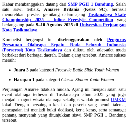
Kabar membanggakan datang dari
SMP PGII 1 Bandung
. Salah
satu siswi terbaik,
Amaree Britania (Kelas 9C)
, berhasil
menorehkan prestasi gemilang dalam ajang
Tasikmalaya Skate
Championship 2025 – Inline Freestyle Competition
yang
berlangsung pada
9–10 Agustus 2025 di
Universitas Perjuangan
Kota Tasikmalaya
.
Kompetisi bergengsi ini
diselenggarakan oleh
Pengurus
Persatuan Olahraga Sepatu Roda Seluruh Indonesia
(Porserosi) Kota Tasikmalaya
dan diikuti oleh atlet-atlet muda
berbakat dari berbagai daerah. Dalam ajang tersebut, Amaree sukses
meraih:
Juara 3
pada kategori
Freestyle Battle Slide Youth Women
Harapan 1
pada kategori
Classic Slalom Youth Women
Perjuangan Amaree tidaklah mudah. Ajang ini menjadi salah satu
event olahraga terbesar di Tasikmalaya tahun 2025 yang juga
menjadi magnet wisata olahraga sekaligus wadah promosi
UMKM
lokal. Dengan persaingan ketat dan peserta yang penuh talenta,
pencapaian ini menjadi bukti dedikasi, kerja keras, serta semangat
pantang menyerah yang ditunjukkan siswi SMP PGII 1 Bandung
tersebut.