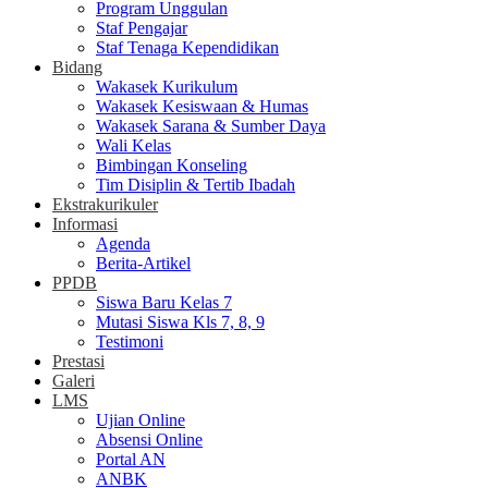
Program Unggulan
Staf Pengajar
Staf Tenaga Kependidikan
Bidang
Wakasek Kurikulum
Wakasek Kesiswaan & Humas
Wakasek Sarana & Sumber Daya
Wali Kelas
Bimbingan Konseling
Tim Disiplin & Tertib Ibadah
Ekstrakurikuler
Informasi
Agenda
Berita-Artikel
PPDB
Siswa Baru Kelas 7
Mutasi Siswa Kls 7, 8, 9
Testimoni
Prestasi
Galeri
LMS
Ujian Online
Absensi Online
Portal AN
ANBK