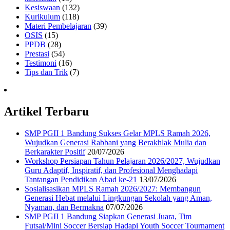
Kesiswaan
(132)
Kurikulum
(118)
Materi Pembelajaran
(39)
OSIS
(15)
PPDB
(28)
Prestasi
(54)
Testimoni
(16)
Tips dan Trik
(7)
Artikel Terbaru
SMP PGII 1 Bandung Sukses Gelar MPLS Ramah 2026,
Wujudkan Generasi Rabbani yang Berakhlak Mulia dan
Berkarakter Positif
20/07/2026
Workshop Persiapan Tahun Pelajaran 2026/2027, Wujudkan
Guru Adaptif, Inspiratif, dan Profesional Menghadapi
Tantangan Pendidikan Abad ke-21
13/07/2026
Sosialisasikan MPLS Ramah 2026/2027: Membangun
Generasi Hebat melalui Lingkungan Sekolah yang Aman,
Nyaman, dan Bermakna
07/07/2026
SMP PGII 1 Bandung Siapkan Generasi Juara, Tim
Futsal/Mini Soccer Bersiap Hadapi Youth Soccer Tournament