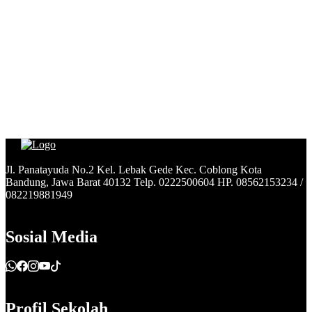
Jl. Panatayuda No.2 Kel. Lebak Gede Kec. Coblong Kota
Bandung, Jawa Barat 40132 Telp. 0222500604 HP. 08562153234 /
082219881949
Sosial Media
Profil Sekolah