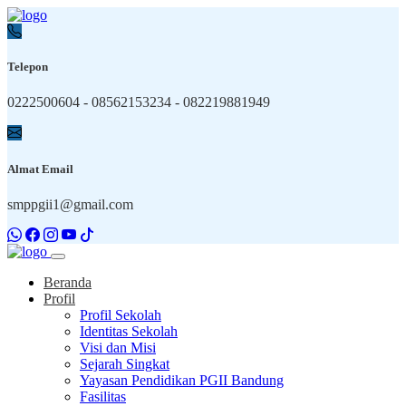
Telepon
0222500604 - 08562153234 - 082219881949
Almat Email
smppgii1@gmail.com
Beranda
Profil
Profil Sekolah
Identitas Sekolah
Visi dan Misi
Sejarah Singkat
Yayasan Pendidikan PGII Bandung
Fasilitas