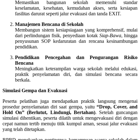
Memastikan bangunan sekolah memenuhi standar
keselamatan, kesehatan, kemudahan akses, serta kesiapan
fasilitas darurat seperti jalur evakuasi dan tanda EXIT.
Manajemen Bencana di Sekolah
Membangun sistem kesiapsiagaan yang komprehensif, mulai
dari perlindungan fisik, penyediaan kotak
Siap-Bawa
, hingga
penyusunan SOP kedaruratan dan rencana kesinambungan
pendidikan.
Pendidikan Pencegahan dan Pengurangan Risiko
Bencana
Meningkatkan keterampilan warga sekolah melalui edukasi,
praktik penyelamatan diri, dan simulasi bencana secara
berkala.
Simulasi Gempa dan Evakuasi
Peserta pelatihan juga mendapatkan praktik langsung mengenai
prosedur penyelamatan diri saat gempa, yaitu
“Drop, Cover, and
Hold On” (Berlutut, Lindungi, Bertahan)
. Setelah guncangan
simulasi dihentikan, peserta dilatih untuk mengevakuasi diri dengan
cepat namun tertib menuju titik kumpul aman, sesuai jalur evakuasi
yang telah ditetapkan.
BPBD menekankan pentingnya kemampuan warga sekolah dalam